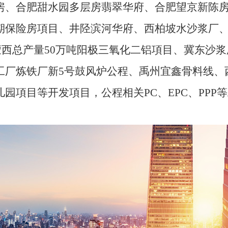
房、合肥甜水园多层房翡翠华府、合肥望京新陈房
 期保险房項目、井陉滨河华府、西柏坡水沙浆厂
西总产量50万吨阳极三氧化二铝項目、冀东沙浆厂、
工厂炼铁厂新5号鼓风炉公程、禹州宜鑫骨料线、
园項目等开发項目，公程相关PC、EPC、PPP