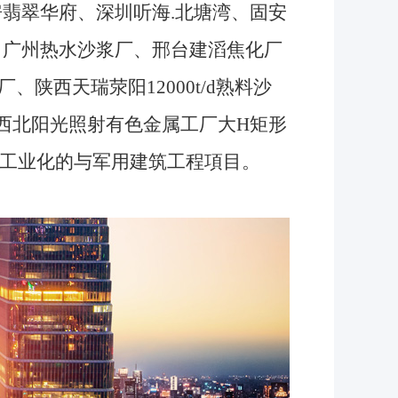
翡翠华府、深圳听海.北塘湾、固安
、广州热水沙浆厂、邢台建滔焦化厂
陕西天瑞荥阳12000t/d熟料沙
西北阳光照射有色金属工厂大H矩形
等工业化的与军用建筑工程項目。