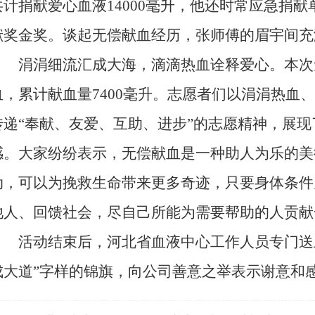
共计捐献爱心血液14000毫升，他还时常应急捐
献奖金奖。谈起无偿献血经历，张师傅的眉宇间充
涓涓细流汇成大海，滴滴热血诠释爱心。本次无
血，累计献血量7400毫升。志愿者们以涓涓热血
传递“奉献、友爱、互助、进步”的志愿精神，展
感。大家纷纷表示，无偿献血是一种助人为乐的美
动，可以为挽救生命带来更多奇迹，只要身体条件
他人、回馈社会，尽自己所能为需要帮助的人贡献
活动结束后，河北省血液中心工作人员专门送上
成大道”字样的锦旗，向公司善意之举表示谢意和