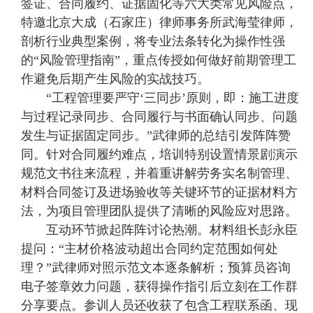
签证、合同履约、证据固化等六大类常见风险点，
特邀北京大成（石家庄）律师事务所武海莹律师，
剖析行业典型案例，将专业法条转化为操作性强
的“风险管理指南”，重点传授如何做好前期管理工
作避免后期产生风险的实战技巧。
“工程管理要严守‘三同步’原则，即：施工进度
与过程记录同步、合同履行与书面确认同步、问题
发生与证据固定同步。”武律师的总结引发阵阵赞
同。针对合同履约难点，培训特别设置情景剧演示
规范文书往来流程，并着重讲解劳务实名制管理、
材料合同签订及进场验收等关键环节的证据材料方
法，为项目管理团队提供了清晰的风险应对思路。
互动环节掀起阵阵讨论热潮。材料组长彭永臣
提问：“主材价格波动超出合同约定范围如何处
理？”武律师对照示范文本逐条解析；预算员咨询
电子签章效力问题，获得操作指引后立刻在工作群
分享要点。参训人员还收获了包含工程联系函、现